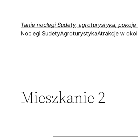
Przejdź
do
treści
Tanie noclegi Sudety, agroturystyka, pokoje
Noclegi Sudety
Agroturystyka
Atrakcje w okol
Mieszkanie 2