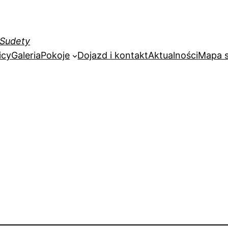
 Sudety
icy
Galeria
Pokoje
Dojazd i kontakt
Aktualności
Mapa s