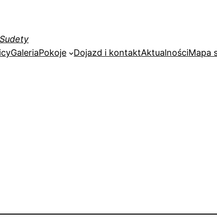
 Sudety
icy
Galeria
Pokoje
Dojazd i kontakt
Aktualności
Mapa s