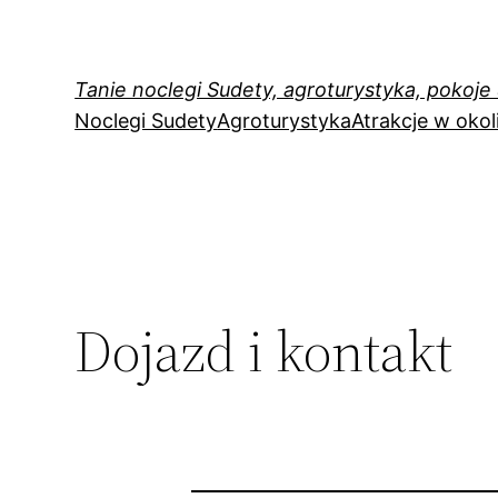
Przejdź
do
treści
Tanie noclegi Sudety, agroturystyka, pokoje
Noclegi Sudety
Agroturystyka
Atrakcje w okol
Dojazd i kontakt