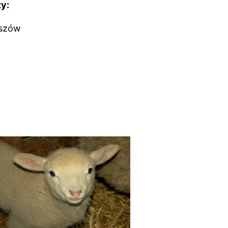
y:
eszów