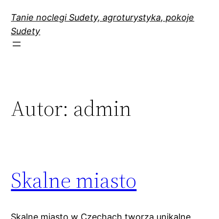
Przejdź
Tanie noclegi Sudety, agroturystyka, pokoje
do
Sudety
treści
Autor:
admin
Skalne miasto
Skalne miasto w Czechach tworzą unikalne